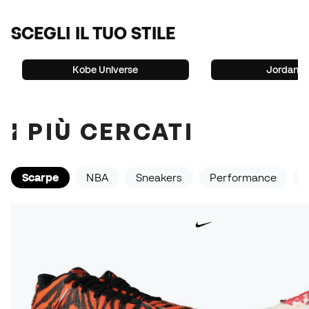
SCEGLI IL TUO STILE
Kobe Universe
Jordan Z
I PIÙ CERCATI
Scarpe
NBA
Sneakers
Performance
L