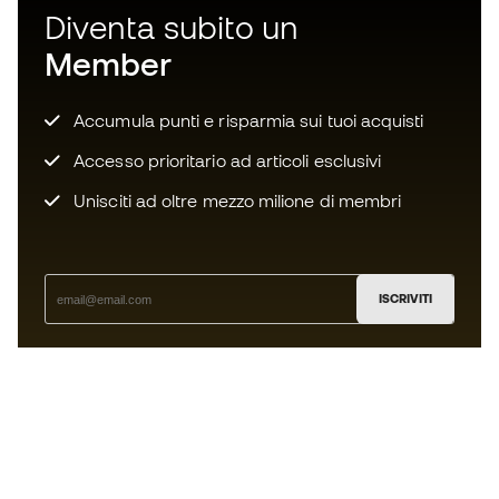
Diventa subito un
Member
Accumula punti e risparmia sui tuoi acquisti
Accesso prioritario ad articoli esclusivi
Unisciti ad oltre mezzo milione di membri
ISCRIVITI
Accetto di ricevere comunicazioni personalizzate per me
in conformità con la
Privacy Policy
di Sports Emotion.
L'App
per chi vive il basket in modo