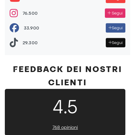
76.500
Segui
33.900
Segui
29.300
Segui
FEEDBACK DEI NOSTRI
CLIENTI
4.5
768 opinioni