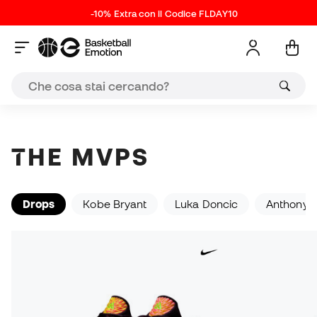
-10% Extra con il Codice FLDAY10
Scarpe Performance
Sneakers
THE MVPS
Drops
Kobe Bryant
Luka Doncic
Anthony 