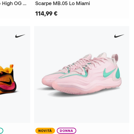
Sneakers Air Jordan 1 Retro High OG Love The Game
Scarpe MB.05 Lo Miami
114,99 €
O
NOVITÀ
DONNA