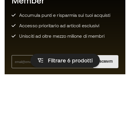
Member
Accumula punti e risparmia sui tuoi acquisti
Accesso prioritario ad articoli esclusivi
Unisciti ad oltre mezzo milione di membri
Filtrare 6
prodotti
ISCRIVITI
Accetto di ricevere comunicazioni personalizzate per me
in conformità con la
Privacy Policy
di Sports Emotion.
L'App
per chi vive il basket in modo
diverso.