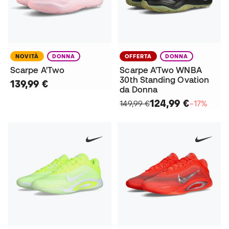
NOVITÀ
DONNA
OFFERTA
DONNA
Scarpe A'Two
Scarpe A'Two WNBA
30th Standing Ovation
139,99 €
da Donna
124,99 €
149,99 €
−17%