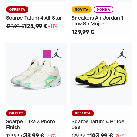
OFFERTA
NOVITÀ
DONNA
Scarpe Tatum 4 All-Star
Sneakers Air Jordan 1
Low Se Mujer
124,99 €
139,99 €
−11%
129,99 €
OUTLET
OFFERTA
Scarpe Luka 3 Photo
Scarpe Tatum 4 Bruce
Finish
Lee
38,99 €
103,99 €
129,99 €
−70%
129,99 €
−20%