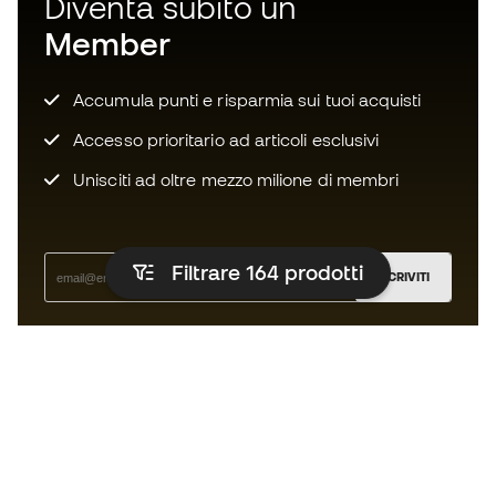
Diventa subito un
Member
Accumula punti e risparmia sui tuoi acquisti
Accesso prioritario ad articoli esclusivi
Unisciti ad oltre mezzo milione di membri
Filtrare 164
prodotti
ISCRIVITI
Accetto di ricevere comunicazioni personalizzate per me
in conformità con la
Privacy Policy
di Sports Emotion.
L'App
per chi vive il basket in modo
diverso.