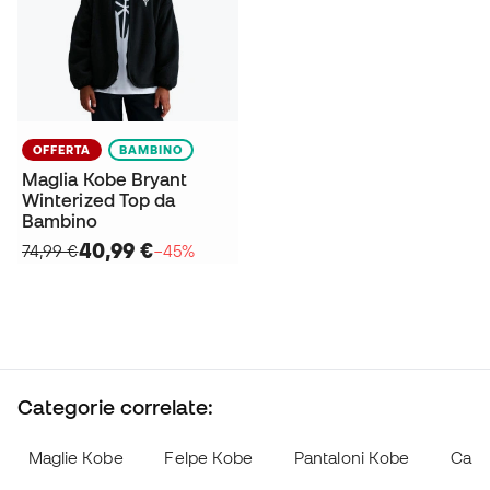
OFFERTA
BAMBINO
Maglia Kobe Bryant
Winterized Top da
Bambino
40,99 €
74,99 €
−45%
Categorie correlate:
Maglie Kobe
Felpe Kobe
Pantaloni Kobe
Calzi