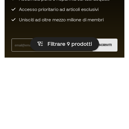
Accesso prioritario ad articoli esclusivi
Unisciti ad oltre mezzo milione di membri
Filtrare 9
prodotti
ISCRIVITI
Accetto di ricevere comunicazioni personalizzate per me
in conformità con la
Privacy Policy
di Sports Emotion.
L'App
per chi vive il basket in modo
diverso.