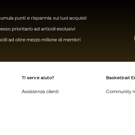
mula punti e risparmia sui tuoi acquisti
sso prioritario ad articoli esclusivi
citi ad oltre mezzo milione di membri
Ti serve aiuto?
Basketball E
Assistenza clienti
Community 
Cambi e resi
Chi siamo
Guida alle misure delle scarpe
Lavora con n
Compliance
Condizioni ge
Siti web internazionali di
Informativa s