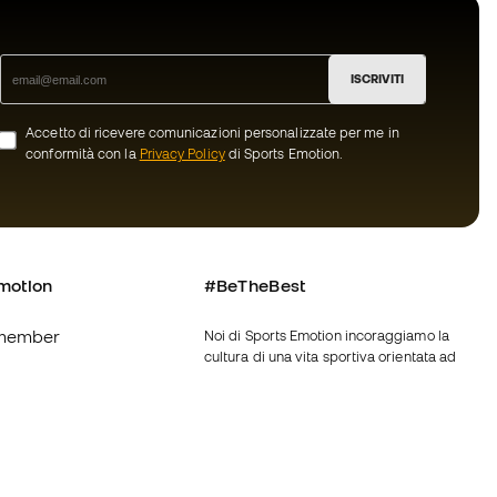
ISCRIVITI
Accetto di ricevere comunicazioni personalizzate per me in
conformità con la
Privacy Policy
di Sports Emotion.
motion
#BeTheBest
member
Noi di Sports Emotion incoraggiamo la
cultura di una vita sportiva orientata ad
ottenere la piena felicità dello sportivo
grazie ad un ecosistema creato attraverso
oi
la specializzazione di ciascuna delle
marche appartenenti al gruppo.
nerali d'acquisto
Vedi tutti i negozi
ui Cookie