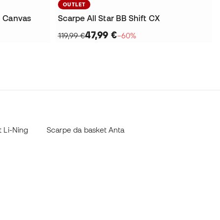
OUTLET
e Canvas
Scarpe All Star BB Shift CX
47,99 €
119,99 €
−60%
 Li-Ning
Scarpe da basket Anta