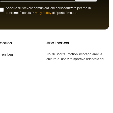
Accetto di ricevere comunicazioni personalizzate per me in
conformità con la
Privacy Policy
di Sports Emotion.
motion
#BeTheBest
member
Noi di Sports Emotion incoraggiamo la
cultura di una vita sportiva orientata ad
ottenere la piena felicità dello sportivo
grazie ad un ecosistema creato attraverso
oi
la specializzazione di ciascuna delle
marche appartenenti al gruppo.
nerali d'acquisto
Vedi tutti i negozi
ui Cookie
Fútbol Emotion
Running Emotion