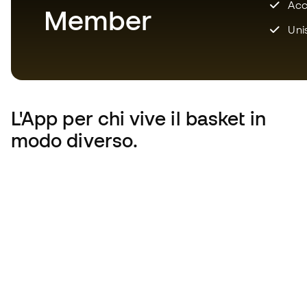
Acce
Member
Unis
L'App
per chi vive il basket in
modo diverso.