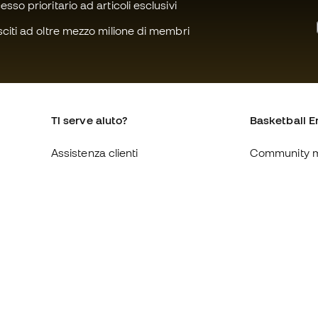
sso prioritario ad articoli esclusivi
citi ad oltre mezzo milione di membri
Ti serve aiuto?
Basketball E
Assistenza clienti
Community 
Cambi e resi
Chi siamo
Guida alle misure delle scarpe
Lavora con n
Compliance
Condizioni ge
Siti web internazionali di
Informativa s
Basketball Emotion
Privacy
Avviso legale