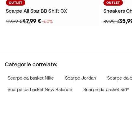
OUTLET
OUTLET
Scarpe All Star BB Shift CX
Sneakers C
47,99 €
35,9
119,99 €
−60%
89,99 €
Categorie correlate:
Scarpe da basket Nike
Scarpe Jordan
Scarpe da b
Scarpe da basket New Balance
Scarpe da basket 361º