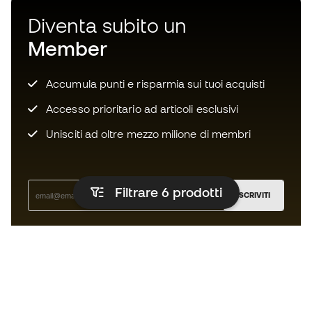
Diventa subito un
Member
Accumula punti e risparmia sui tuoi acquisti
Accesso prioritario ad articoli esclusivi
Unisciti ad oltre mezzo milione di membri
Filtrare 6
prodotti
ISCRIVITI
Accetto di ricevere comunicazioni personalizzate per me
in conformità con la
Privacy Policy
di Sports Emotion.
L'App
per chi vive il basket in modo