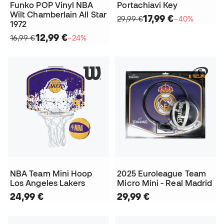
Funko POP Vinyl NBA
Portachiavi Key
Wilt Chamberlain All Star
17,99 €
29,99 €
−40%
1972
12,99 €
16,99 €
−24%
NBA Team Mini Hoop
2025 Euroleague Team
Los Angeles Lakers
Micro Mini - Real Madrid
24,99 €
29,99 €