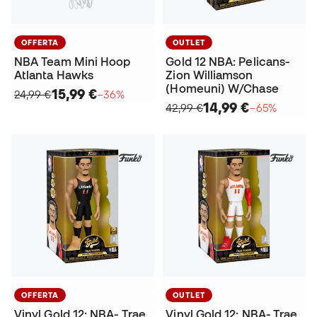
OFFERTA
OUTLET
NBA Team Mini Hoop
Gold 12 NBA: Pelicans-
Atlanta Hawks
Zion Williamson
(Homeuni) W/Chase
15,99 €
24,99 €
−36%
14,99 €
42,99 €
−65%
OFFERTA
OUTLET
Vinyl Gold 12: NBA- Trae
Vinyl Gold 12: NBA- Trae