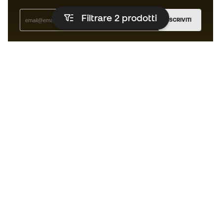
Filtrare 2
prodotti
ISCRIVITI
Accetto di ricevere comunicazioni personalizzate per me
in conformità con la
Privacy Policy
di Sports Emotion.
L'App
per chi vive il basket in modo
diverso.