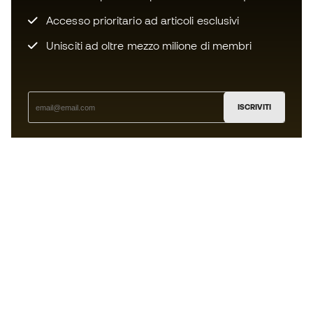
Accesso prioritario ad articoli esclusivi
Unisciti ad oltre mezzo milione di membri
ISCRIVITI
Accetto di ricevere comunicazioni personalizzate per me
in conformità con la
Privacy Policy
di Sports Emotion.
L'App
per chi vive il basket in modo
diverso.