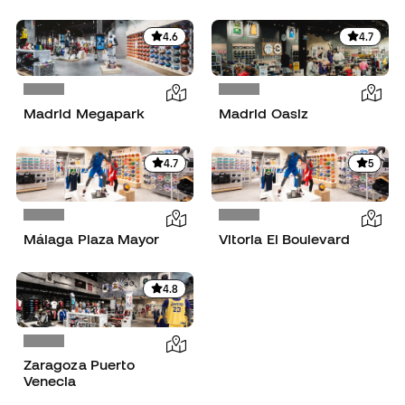
4.6
4.7
Madrid Megapark
Madrid Oasiz
4.7
5
Málaga Plaza Mayor
Vitoria El Boulevard
4.8
Zaragoza Puerto
Venecia