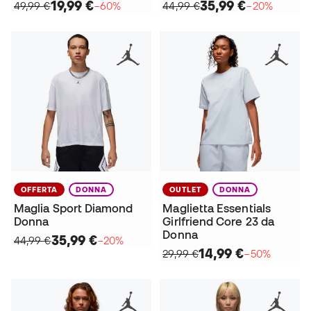
19,99 €
35,99 €
49,99 €
−60%
44,99 €
−20%
OFFERTA
DONNA
OUTLET
DONNA
Maglia Sport Diamond
Maglietta Essentials
Donna
Girlfriend Core 23 da
Donna
35,99 €
44,99 €
−20%
14,99 €
29,99 €
−50%