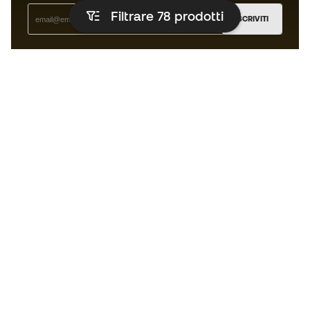
Filtrare 78
prodotti
ISCRIVITI
Accetto di ricevere comunicazioni personalizzate per me
in conformità con la
Privacy Policy
di Sports Emotion.
L'App
per chi vive il basket in modo
diverso.
Ti serve aiuto?