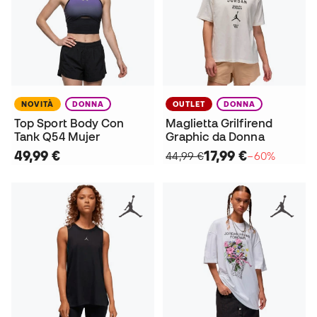
NOVITÀ
DONNA
OUTLET
DONNA
Top Sport Body Con
Maglietta Grilfirend
Tank Q54 Mujer
Graphic da Donna
49,99 €
17,99 €
44,99 €
−60%