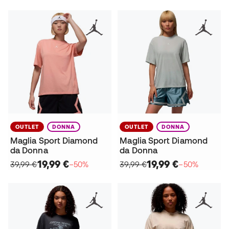
OUTLET
DONNA
OUTLET
DONNA
Maglia Sport Diamond
Maglia Sport Diamond
da Donna
da Donna
19,99 €
19,99 €
39,99 €
−50%
39,99 €
−50%