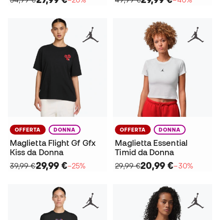
OFFERTA
DONNA
OFFERTA
DONNA
Maglietta Flight Gf Gfx
Maglietta Essential
Kiss da Donna
Timid da Donna
29,99 €
20,99 €
39,99 €
−25%
29,99 €
−30%