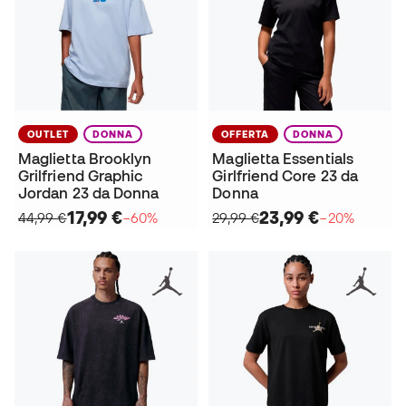
OUTLET
DONNA
OFFERTA
DONNA
Maglietta Brooklyn
Maglietta Essentials
Grilfriend Graphic
Girlfriend Core 23 da
Jordan 23 da Donna
Donna
17,99 €
23,99 €
44,99 €
−60%
29,99 €
−20%