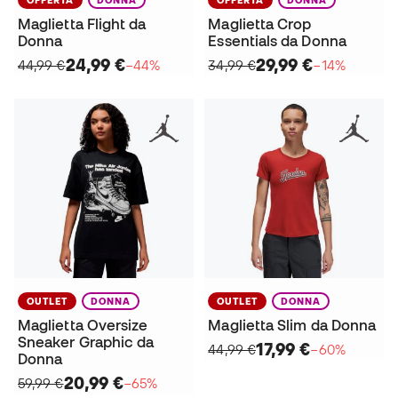
OFFERTA
DONNA
OFFERTA
DONNA
Maglietta Flight da
Maglietta Crop
Donna
Essentials da Donna
24,99 €
29,99 €
44,99 €
−44%
34,99 €
−14%
OUTLET
DONNA
OUTLET
DONNA
Maglietta Oversize
Maglietta Slim da Donna
Sneaker Graphic da
17,99 €
44,99 €
−60%
Donna
20,99 €
59,99 €
−65%