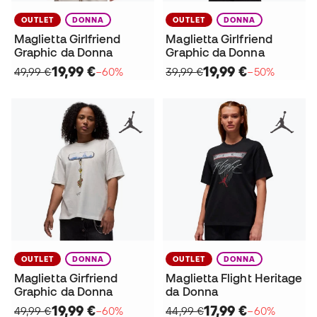
OUTLET
DONNA
OUTLET
DONNA
Maglietta Girlfriend
Maglietta Girlfriend
Graphic da Donna
Graphic da Donna
19,99 €
19,99 €
49,99 €
−60%
39,99 €
−50%
OUTLET
DONNA
OUTLET
DONNA
Maglietta Girfriend
Maglietta Flight Heritage
Graphic da Donna
da Donna
19,99 €
17,99 €
49,99 €
−60%
44,99 €
−60%