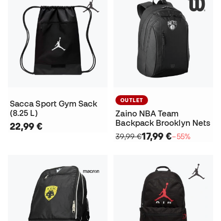
OUTLET
Sacca Sport Gym Sack
(8.25 L)
Zaino NBA Team
Backpack Brooklyn Nets
22,99 €
17,99 €
39,99 €
−55%