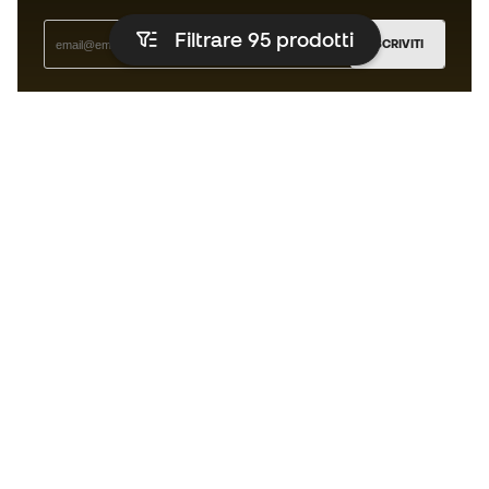
Filtrare 95
prodotti
ISCRIVITI
Accetto di ricevere comunicazioni personalizzate per me
in conformità con la
Privacy Policy
di Sports Emotion.
L'App
per chi vive il basket in modo
diverso.