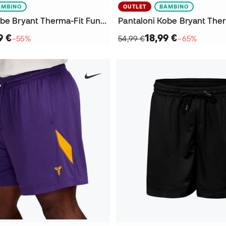
AMBINO
OUTLET
BAMBINO
Pantaloni Kobe Bryant Therma-Fit Fund da Bambino
9 €
18,99 €
−55%
54,99 €
−65%