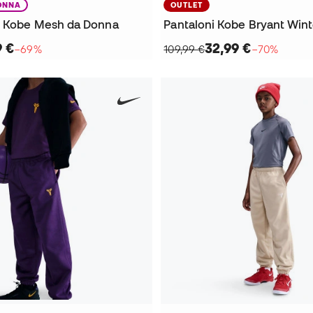
ONNA
OUTLET
i Kobe Mesh da Donna
Pantaloni Kobe Bryant Wint
9 €
32,99 €
−69%
109,99 €
−70%