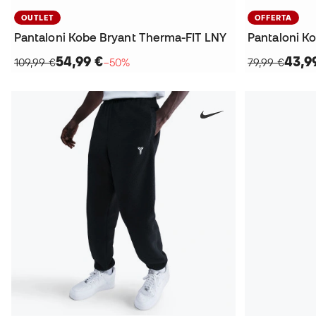
OUTLET
OFFERTA
Pantaloni Kobe Bryant Therma-FIT LNY
Pantaloni K
54,99 €
43,9
109,99 €
−50%
79,99 €