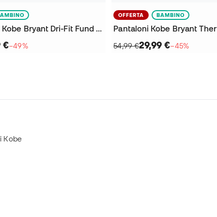
BAMBINO
OFFERTA
BAMBINO
Pantaloncini Kobe Bryant Dri-Fit Fund da Bambino
9 €
29,99 €
−49%
54,99 €
−45%
ni Kobe