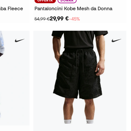
OFFERTA
DONNA
mba Fleece
Pantaloncini Kobe Mesh da Donna
29,99 €
54,99 €
−45%