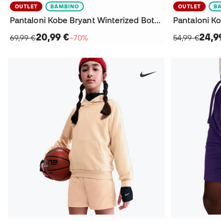
OUTLET
BAMBINO
OUTLET
B
Pantaloni Kobe Bryant Winterized Bottom da Bambino
20,99 €
24,9
69,99 €
−70%
54,99 €