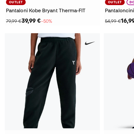
OUTLET
OUTLET
D
Pantaloni Kobe Bryant Therma-FIT
Pantaloncin
39,99 €
16,9
79,99 €
−50%
54,99 €