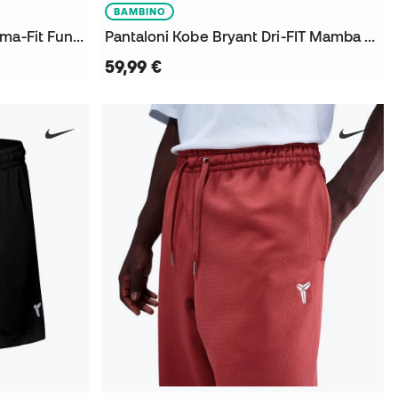
BAMBINO
Pantaloni Kobe Bryant Therma-Fit Fund da Bambino
Pantaloni Kobe Bryant Dri-FIT Mamba Fleece da Bambino
59,99 €