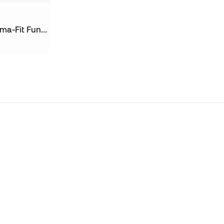
Pantaloni Kobe Bryant Therma-Fit Fundamental da Bambino