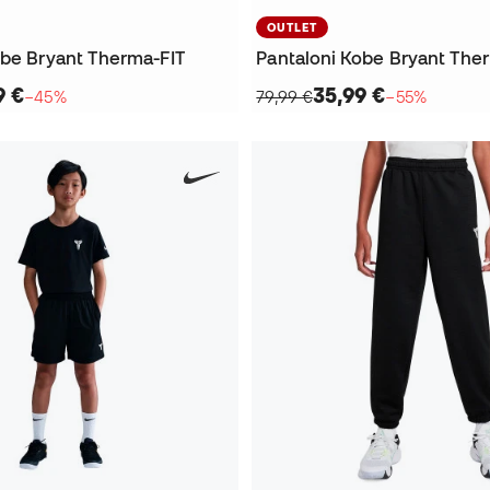
OUTLET
obe Bryant Therma-FIT
Pantaloni Kobe Bryant The
9 €
35,99 €
−45%
79,99 €
−55%