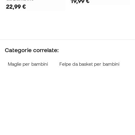
19,99 €
22,99 €
Categorie correlate:
Maglie per bambini
Felpe da basket per bambini
P