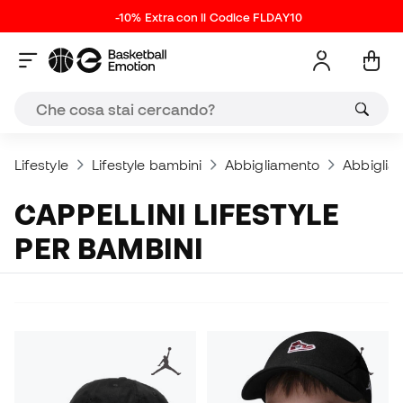
-10% Extra con il Codice FLDAY10
Lifestyle
Lifestyle bambini
Abbigliamento
Abbigliam
CAPPELLINI LIFESTYLE
PER BAMBINI