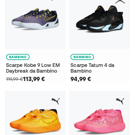
BAMBINO
BAMBINO
Scarpe Kobe 9 Low EM
Scarpe Tatum 4 da
Daybreak da Bambino
Bambino
113,99 €
94,99 €
119,99 €