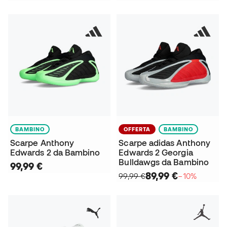
BAMBINO
OFFERTA
BAMBINO
Scarpe Anthony
Scarpe adidas Anthony
Edwards 2 da Bambino
Edwards 2 Georgia
Bulldawgs da Bambino
99,99 €
89,99 €
99,99 €
−10%