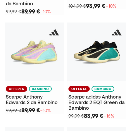
da Bambino
93,99 €
104,99 €
−10%
89,99 €
99,99 €
−10%
OFFERTA
BAMBINO
OFFERTA
BAMBINO
Scarpe Anthony
Scarpe adidas Anthony
Edwards 2 da Bambino
Edwards 2 EQT Green da
Bambino
89,99 €
99,99 €
−10%
83,99 €
99,99 €
−16%