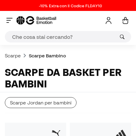
-10% Extra con il Codice FLDAY10
Scarpe
Scarpe Bambino
SCARPE DA BASKET PER
BAMBINI
Scarpe Jordan per bambini