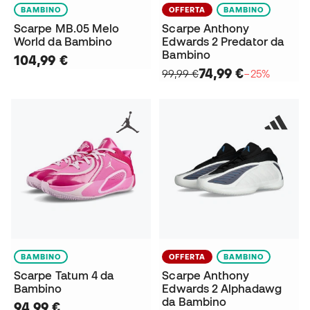
BAMBINO
OFFERTA
BAMBINO
Scarpe MB.05 Melo
Scarpe Anthony
World da Bambino
Edwards 2 Predator da
Bambino
104,99 €
74,99 €
99,99 €
−25%
BAMBINO
OFFERTA
BAMBINO
Scarpe Tatum 4 da
Scarpe Anthony
Bambino
Edwards 2 Alphadawg
da Bambino
94,99 €