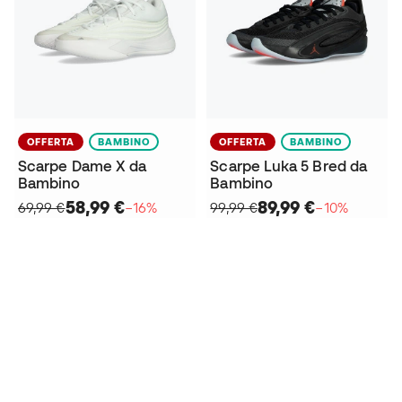
OFFERTA
BAMBINO
OFFERTA
BAMBINO
Scarpe Dame X da
Scarpe Luka 5 Bred da
Bambino
Bambino
58,99 €
89,99 €
69,99 €
−16%
99,99 €
−10%