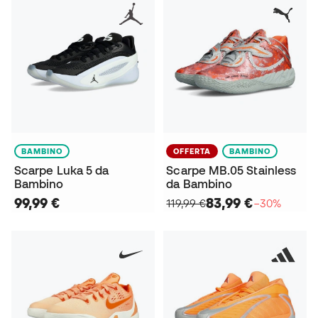
BAMBINO
OFFERTA
BAMBINO
Scarpe Luka 5 da
Scarpe MB.05 Stainless
Bambino
da Bambino
99,99 €
83,99 €
119,99 €
−30%