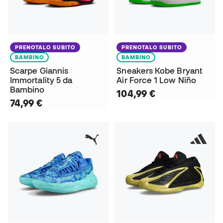
PRENOTALO SUBITO
PRENOTALO SUBITO
BAMBINO
BAMBINO
Scarpe Giannis
Sneakers Kobe Bryant
Immortality 5 da
Air Force 1 Low Niño
Bambino
104,99 €
74,99 €