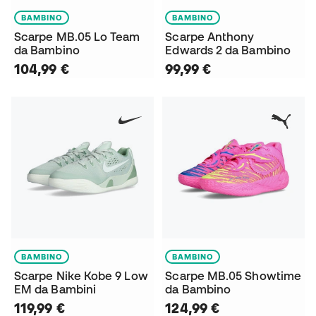
BAMBINO
BAMBINO
Scarpe MB.05 Lo Team
Scarpe Anthony
da Bambino
Edwards 2 da Bambino
104,99 €
99,99 €
BAMBINO
BAMBINO
Scarpe Nike Kobe 9 Low
Scarpe MB.05 Showtime
EM da Bambini
da Bambino
119,99 €
124,99 €