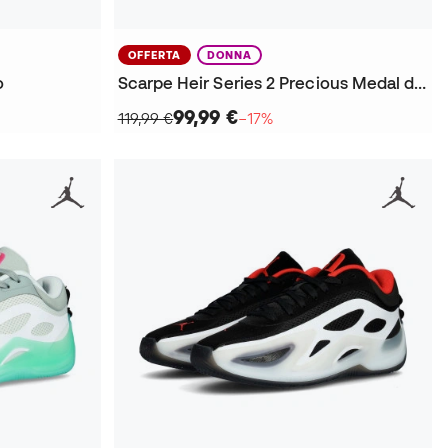
OFFERTA
DONNA
o
Scarpe Heir Series 2 Precious Medal da Donna
99,99 €
119,99 €
−17%