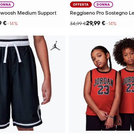
DONNA
OFFERTA
DONNA
Swoosh Medium Support
Reggiseno Pro Sostegno L
9 €
29,99 €
−14%
34,99 €
−14%