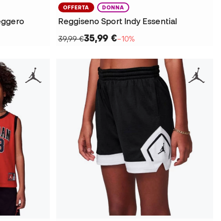
OFFERTA
DONNA
eggero
Reggiseno Sport Indy Essential
35,99 €
39,99 €
−10%