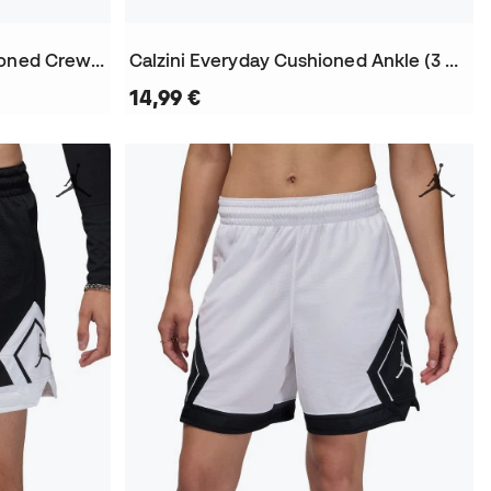
Calzini Kobe Unicorn Cushioned Crew (1 paio)
Calzini Everyday Cushioned Ankle (3 Paio)
14,99 €