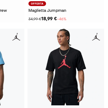
OFFERTA
Crew
Maglietta Jumpman
18,99 €
34,99 €
−46%