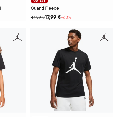
OUTLET
d
Guanti Fleece
17,99 €
44,99 €
−60%