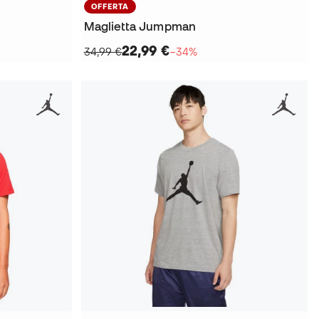
OFFERTA
Maglietta Jumpman
22,99 €
34,99 €
−34%