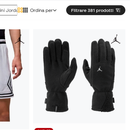
ini Jordan maschili
Ordina per
Cappellini Jordan maschili
Filtrare 381
prodotti
Giubbi