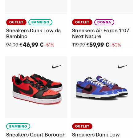
OUTLET
BAMBINO
OUTLET
DONNA
Sneakers Dunk Low da
Sneakers Air Force 1 '07
Bambino
Next Nature
46,99 €
59,99 €
94,99 €
−51%
119,99 €
−50%
BAMBINO
OUTLET
Sneakers Court Borough
Sneakers Dunk Low