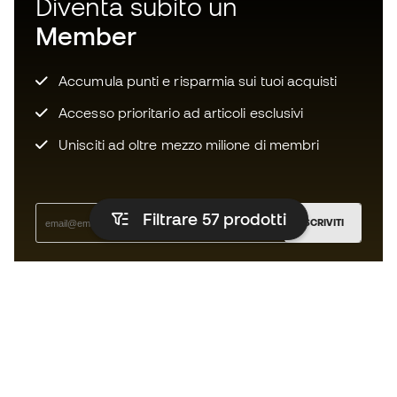
Diventa subito un
Member
Accumula punti e risparmia sui tuoi acquisti
Accesso prioritario ad articoli esclusivi
Unisciti ad oltre mezzo milione di membri
Filtrare 57
prodotti
ISCRIVITI
Accetto di ricevere comunicazioni personalizzate per me
in conformità con la
Privacy Policy
di Sports Emotion.
L'App
per chi vive il basket in modo
diverso.