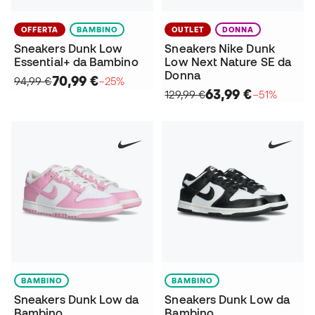
OFFERTA
BAMBINO
OUTLET
DONNA
Sneakers Dunk Low
Sneakers Nike Dunk
Essential+ da Bambino
Low Next Nature SE da
Donna
70,99 €
94,99 €
−25%
63,99 €
129,99 €
−51%
BAMBINO
BAMBINO
Sneakers Dunk Low da
Sneakers Dunk Low da
Bambino
Bambino