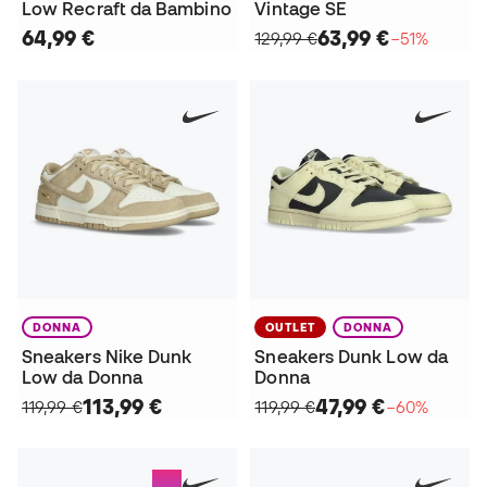
Low Recraft da Bambino
Vintage SE
64,99 €
63,99 €
129,99 €
−51%
DONNA
OUTLET
DONNA
Sneakers Nike Dunk
Sneakers Dunk Low da
Low da Donna
Donna
113,99 €
47,99 €
119,99 €
119,99 €
−60%