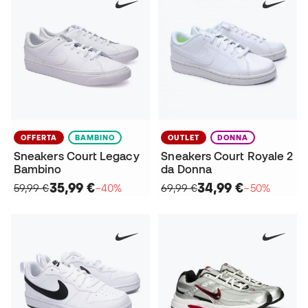
OFFERTA
BAMBINO
OUTLET
DONNA
Sneakers Court Legacy
Sneakers Court Royale 2
Bambino
da Donna
35,99 €
34,99 €
59,99 €
−40%
69,99 €
−50%