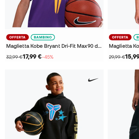
OFFERTA
BAMBINO
OFFERTA
Maglietta Kobe Bryant Dri-Fit Max90 da Bambino
Maglietta K
17,99 €
15,9
32,99 €
−45%
29,99 €