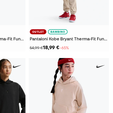
OUTLET
BAMBINO
Pantaloni Kobe Bryant Therma-Fit Fund da Bambino
Pantaloni Kobe Bryant Therma-Fit Fund da Bambino
18,99 €
54,99 €
−65%