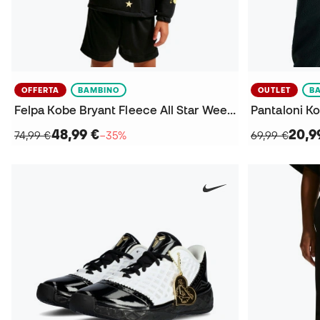
OFFERTA
BAMBINO
OUTLET
B
Felpa Kobe Bryant Fleece All Star Weekend da Bambino
48,99 €
20,9
74,99 €
−35%
69,99 €