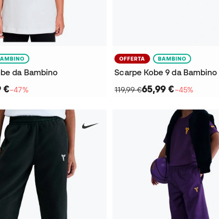
BAMBINO
OFFERTA
BAMBINO
obe da Bambino
Scarpe Kobe 9 da Bambino
9 €
65,99 €
−47%
119,99 €
−45%