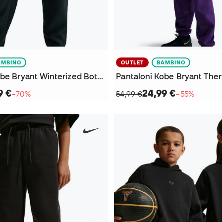
AMBINO
OUTLET
BAMBINO
Pantaloni Kobe Bryant Winterized Bottom da Bambino
9 €
24,99 €
−70%
54,99 €
−55%