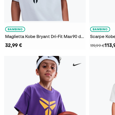
BAMBINO
BAMBINO
Maglietta Kobe Bryant Dri-Fit Max90 da Bambino
32,99 €
113,
119,99 €