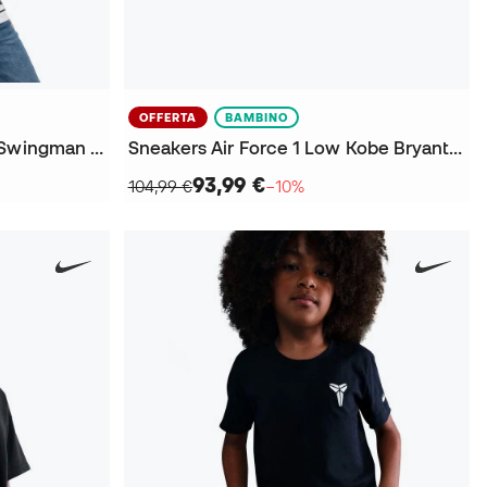
OFFERTA
BAMBINO
Maglia Los Angeles Lakers Swingman Association Edition Kobe Bryant da Bambino
Sneakers Air Force 1 Low Kobe Bryant da Bambino
93,99 €
104,99 €
−10%