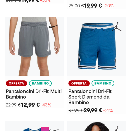
19,99 €
39,99 €
−50%
19,99 €
25,00 €
−20%
OFFERTA
BAMBINO
OFFERTA
BAMBINO
Pantaloncini Dri-Fit Multi
Pantaloncini Dri-Fit
Bambino
Sport Diamond da
Bambino
12,99 €
22,99 €
−43%
29,99 €
37,99 €
−21%