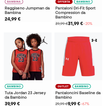
BAMBINA
OFFERTA
BAMBINO
Reggiseno Jumpman da
Pantaloni Dri-Fit Sport
Bambina
Compression da
Bambino
24,99 €
31,99 €
39,99 €
−20%
BAMBINO
OUTLET
BAMBINO
Tuta Jordan 23 Jersey
Pantaloncini Baseline da
da Bambino
Bambino
39,99 €
9,99 €
29,99 €
−67%