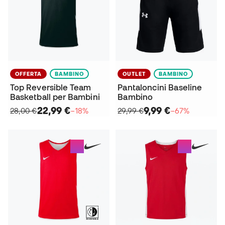
OFFERTA
BAMBINO
OUTLET
BAMBINO
Top Reversible Team
Pantaloncini Baseline
Basketball per Bambini
Bambino
22,99 €
9,99 €
28,00 €
−18%
29,99 €
−67%