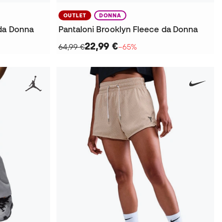
OUTLET
DONNA
 da Donna
Pantaloni Brooklyn Fleece da Donna
22,99 €
64,99 €
−65%