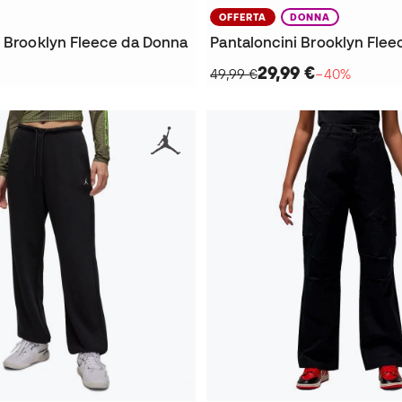
OFFERTA
DONNA
i Brooklyn Fleece da Donna
Pantaloncini Brooklyn Fle
29,99 €
49,99 €
−40%