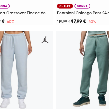
ONNA
OUTLET
DONNA
Pantaloni Sport Crossover Fleece da Donna
Pantaloni Chicago Pant 24
9 €
47,99 €
−60%
119,99 €
−60%