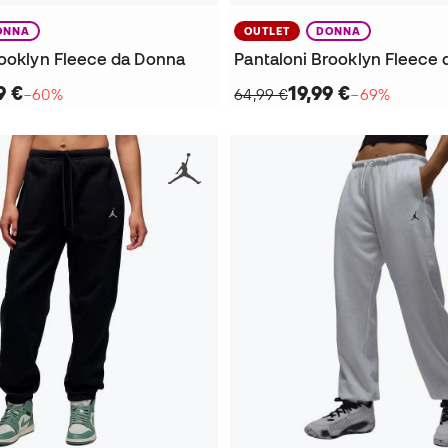
ONNA
OUTLET
DONNA
rooklyn Fleece da Donna
Pantaloni Brooklyn Fleece
9 €
19,99 €
−60%
64,99 €
−69%