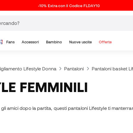
-10% Extra con il Codice FLDAY10
Fans
Accessori
Bambino
Nuove uscite
Offerte
gliamento Lifestyle Donna
Pantaloni
Pantaloni basket Li
YLE FEMMINILI
i amici dopo la partita, questi pantaloni Lifestyle ti manterr