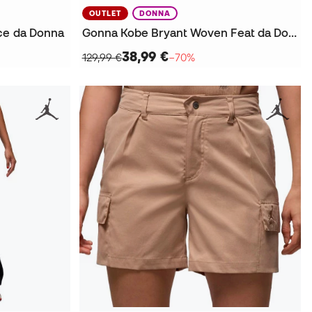
OUTLET
DONNA
ece da Donna
Gonna Kobe Bryant Woven Feat da Donna
38,99 €
129,99 €
−70%