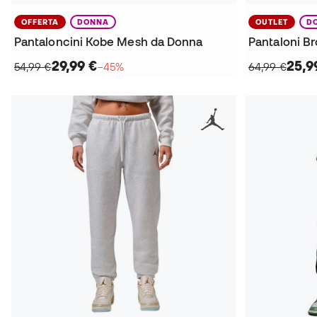
OFFERTA
DONNA
OUTLET
D
Pantaloncini Kobe Mesh da Donna
Pantaloni B
29,99 €
25,9
54,99 €
−45%
64,99 €