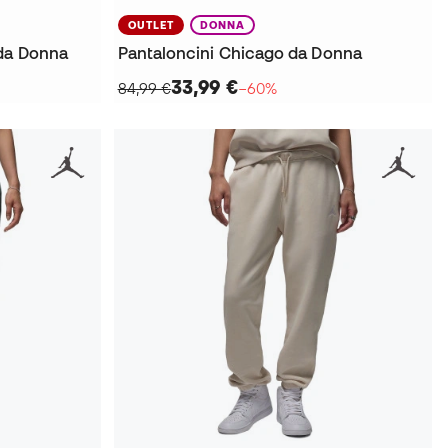
OUTLET
DONNA
 da Donna
Pantaloncini Chicago da Donna
33,99 €
84,99 €
−60%