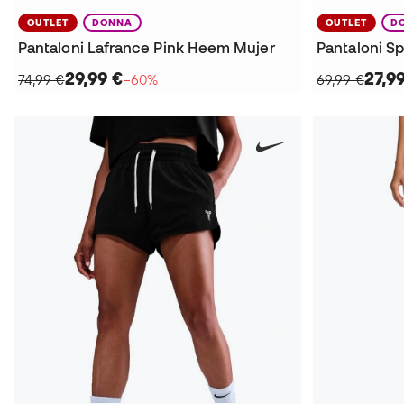
OUTLET
DONNA
OUTLET
D
Pantaloni Lafrance Pink Heem Mujer
29,99 €
27,9
74,99 €
−60%
69,99 €