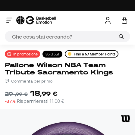
In promozione
Sold out
Fino a
57
Member Points
Pallone Wilson NBA Team
Tribute Sacramento Kings
Commenta per primo
18
,
99
€
29
,
99
€
-37%
Risparmieresti
11,00 €