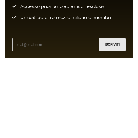
Accesso prioritario ad articoli esclusivi
Unisciti ad oltre mezzo milione di membri
ISCRIVITI
Accetto di ricevere comunicazioni personalizzate per me
in conformità con la
Privacy Policy
di Sports Emotion.
L'App
per chi vive il basket in modo
diverso.