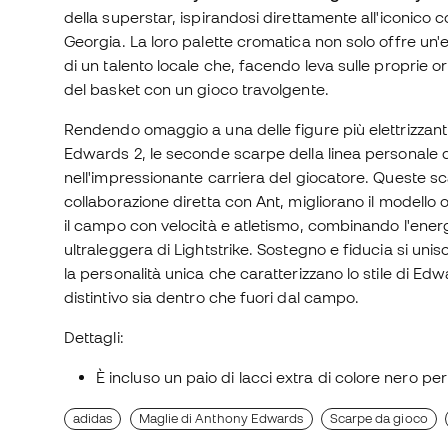
della superstar, ispirandosi direttamente all'iconico co
Georgia. La loro palette cromatica non solo offre un'
di un talento locale che, facendo leva sulle proprie o
del basket con un gioco travolgente.
Rendendo omaggio a una delle figure più elettrizzanti
Edwards 2, le seconde scarpe della linea personale
nell'impressionante carriera del giocatore. Queste sc
collaborazione diretta con Ant, migliorano il modello
il campo con velocità e atletismo, combinando l'ener
ultraleggera di Lightstrike. Sostegno e fiducia si unisc
la personalità unica che caratterizzano lo stile di Ed
distintivo sia dentro che fuori dal campo.
Dettagli:
È incluso un paio di lacci extra di colore nero pe
adidas
Maglie di Anthony Edwards
Scarpe da gioco