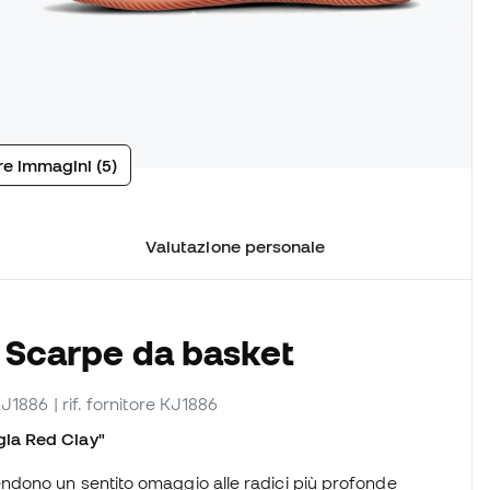
tre immagini (5)
Valutazione personale
e Scarpe da basket
KJ1886
| rif. fornitore KJ1886
ia Red Clay"
ndono un sentito omaggio alle radici più profonde