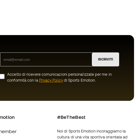
ISCRIVITI
Accetto di ricevere comunicazioni personalizzate per me in
conformità con la
Privacy Policy
di Sports Emotion.
motion
#BeTheBest
member
Noi di Sports Emotion incoraggiamo la
cultura di una vita sportiva orientata ad