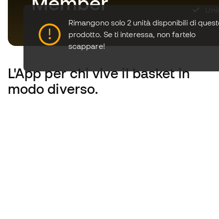
Member
Unis
Rimangono solo 2 unità disponibili di ques
prodotto.
Se ti interessa, non fartelo
scappare!
L'App
per chi vive il basket in
modo diverso.