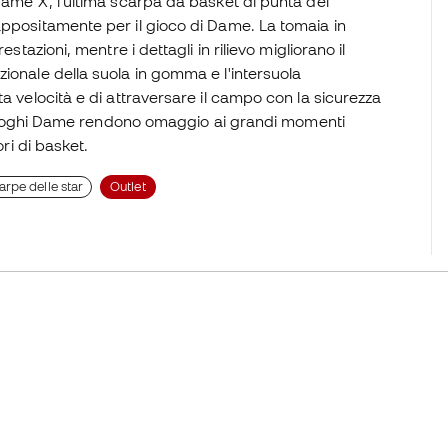
Dame X, l'ultima scarpa da basket di punta del
appositamente per il gioco di Dame. La tomaia in
stazioni, mentre i dettagli in rilievo migliorano il
ionale della suola in gomma e l'intersuola
a velocità e di attraversare il campo con la sicurezza
e i loghi Dame rendono omaggio ai grandi momenti
ori di basket.
arpe delle star
Outlet