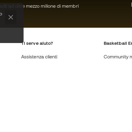
citi ad oltre mezzo milione di membri
to
Ti serve aiuto?
Basketball E
Assistenza clienti
Community 
Cambi e resi
Chi siamo
Guida alle misure delle scarpe
Lavora con n
Compliance
Condizioni ge
Siti web internazionali di
Informativa s
Basketball Emotion
Privacy
Avviso legale