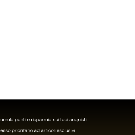
mula punti e risparmia sui tuoi acquisti
sso prioritario ad articoli esclusivi