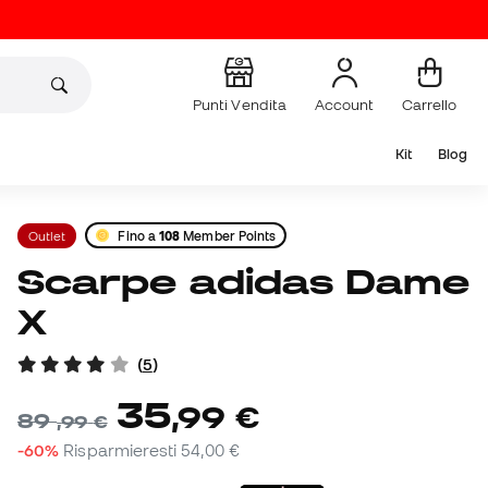
Punti Vendita
Account
Carrello
Kit
Blog
Outlet
Fino a
108
Member Points
Scarpe adidas Dame
X
(
5
)
35
,
99
€
89
,
99
€
-60%
Risparmieresti
54,00 €