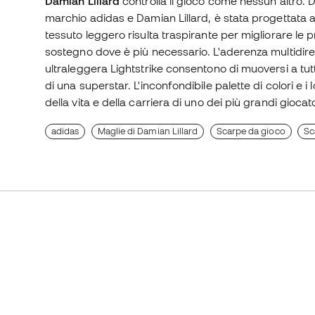
Damian Lillard
controlla il gioco come nessun altro. 
marchio adidas e Damian Lillard, è stata progettata 
tessuto leggero risulta traspirante per migliorare le pre
sostegno dove è più necessario. L'aderenza multidirez
ultraleggera Lightstrike consentono di muoversi a tutt
di una superstar. L'inconfondibile palette di colori 
della vita e della carriera di uno dei più grandi giocat
adidas
Maglie di Damian Lillard
Scarpe da gioco
Sc