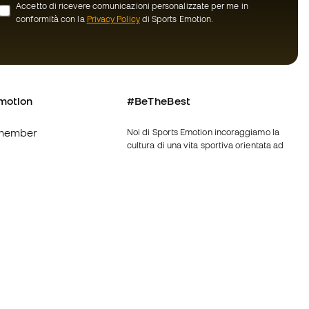
Accetto di ricevere comunicazioni personalizzate per me in
conformità con la
Privacy Policy
di Sports Emotion.
motion
#BeTheBest
member
Noi di Sports Emotion incoraggiamo la
cultura di una vita sportiva orientata ad
ottenere la piena felicità dello sportivo
grazie ad un ecosistema creato attraverso
oi
la specializzazione di ciascuna delle
marche appartenenti al gruppo.
nerali d'acquisto
Vedi tutti i negozi
ui Cookie
Fútbol Emotion
Running Emotion