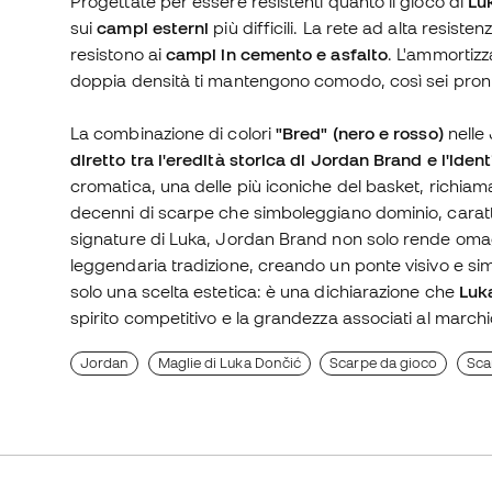
Progettate per essere resistenti quanto il gioco di
Lu
sui
campi esterni
più difficili. La rete ad alta resist
resistono ai
campi in cemento e asfalto
. L'ammortizz
doppia densità ti mantengono comodo, così sei pronto 
La combinazione di colori
"Bred" (nero e rosso)
nelle
diretto tra l'eredità storica di Jordan Brand e l'ide
cromatica, una delle più iconiche del basket, rich
decenni di scarpe che simboleggiano dominio, caratte
signature di Luka, Jordan Brand non solo rende omagg
leggendaria tradizione, creando un ponte visivo e sim
solo una scelta estetica: è una dichiarazione che
Luk
spirito competitivo e la grandezza associati al march
Jordan
Maglie di Luka Dončić
Scarpe da gioco
Scar