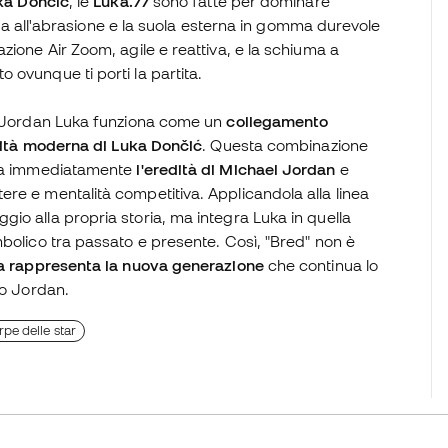
ka Dončić
, le
Luka.77
sono fatte per dominare
enza all'abrasione e la suola esterna in gomma durevole
azione Air Zoom, agile e reattiva, e la schiuma a
ovunque ti porti la partita.
 Jordan Luka funziona come un
collegamento
ntità moderna di Luka Dončić
. Questa combinazione
iama immediatamente
l'eredità di Michael Jordan
e
re e mentalità competitiva. Applicandola alla linea
io alla propria storia, ma integra Luka in quella
bolico tra passato e presente. Così, "Bred" non è
a rappresenta la nuova generazione
che continua lo
io Jordan.
pe delle star