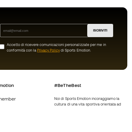
ISCRIVITI
Accetto di ricevere comunicazioni personalizzate per me in
conformità con la
Privacy Policy
di Sports Emotion.
motion
#BeTheBest
member
Noi di Sports Emotion incoraggiamo la
cultura di una vita sportiva orientata ad
ottenere la piena felicità dello sportivo
grazie ad un ecosistema creato attraverso
oi
la specializzazione di ciascuna delle
marche appartenenti al gruppo.
nerali d'acquisto