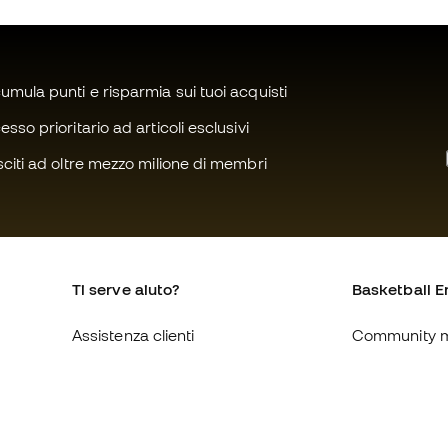
mula punti e risparmia sui tuoi acquisti
sso prioritario ad articoli esclusivi
citi ad oltre mezzo milione di membri
Ti serve aiuto?
Basketball E
Assistenza clienti
Community 
Cambi e resi
Chi siamo
Guida alle misure delle scarpe
Lavora con n
Compliance
Condizioni ge