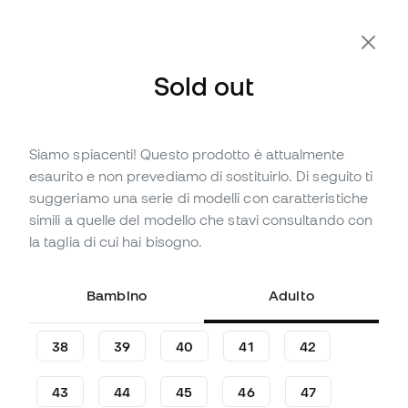
-10% Extra con il Codice FLDAY10
Sold out
Siamo spiacenti! Questo prodotto è attualmente
Sold out
Fino a
420
Member Points
esaurito e non prevediamo di sostituirlo. Di seguito ti
Sneakers Nike Dunk Low
suggeriamo una serie di modelli con caratteristiche
Gore-Tex
simili a quelle del modello che stavi consultando con
la taglia di cui hai bisogno.
Commenta per primo
139
,
99
€
Bambino
Adulto
38
39
40
41
42
43
44
45
46
47