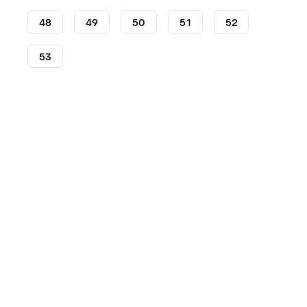
48
49
50
51
52
53
Scarpe
Nike
Nike Dunk