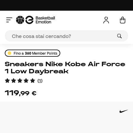
Fino a
360
Member Points
Sneakers Nike Kobe Air Force
1 Low Daybreak
(
1
)
119
,
99
€