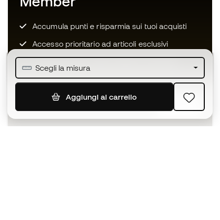
Member
Accumula punti e risparmia sui tuoi acquisti
Accesso prioritario ad articoli esclusivi
Unisciti ad oltre mezzo milione di membri
Scegli la misura
Aggiungi al carrello
ISCRIVITI
Accetto di ricevere comunicazioni personalizzate per me
in conformità con la
Privacy Policy
di Sports Emotion.
L'App
per chi vive il basket in modo
diverso.