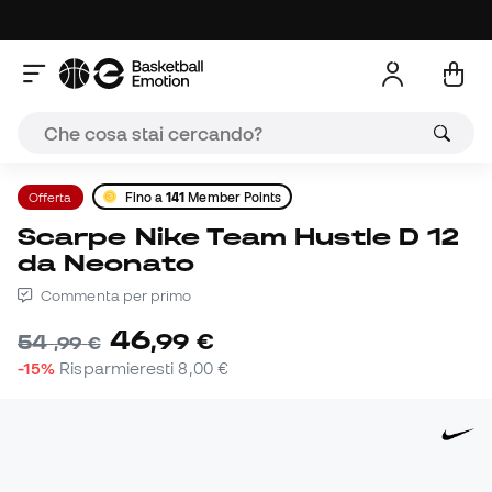
Offerta
Fino a
141
Member Points
Scarpe Nike Team Hustle D 12
da Neonato
Commenta per primo
46
,
99
€
54
,
99
€
-15%
Risparmieresti
8,00 €