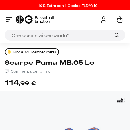
-10% Extra con il Codice FLDAY10
Fino a
345
Member Points
Scarpe Puma MB.05 Lo
Commenta per primo
114
,
99
€