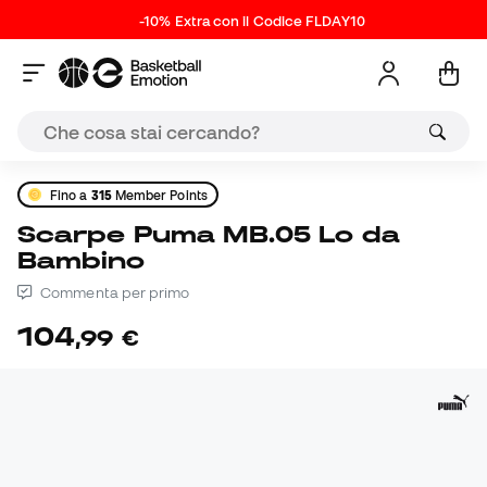
-10% Extra con il Codice FLDAY10
Fino a
315
Member Points
Scarpe Puma MB.05 Lo da
Bambino
Commenta per primo
104
,
99
€