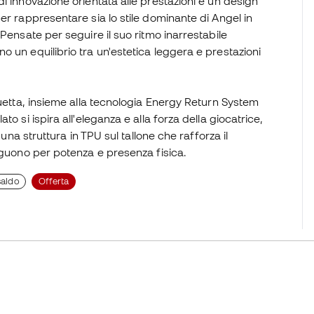
i innovazione orientata alle prestazioni e un design
er rappresentare sia lo stile dominante di Angel in
Pensate per seguire il suo ritmo inarrestabile
 un equilibrio tra un'estetica leggera e prestazioni
guetta, insieme alla tecnologia Energy Return System
o si ispira all'eleganza e alla forza della giocatrice,
 una struttura in TPU sul tallone che rafforza il
inguono per potenza e presenza fisica.
saldo
Offerta