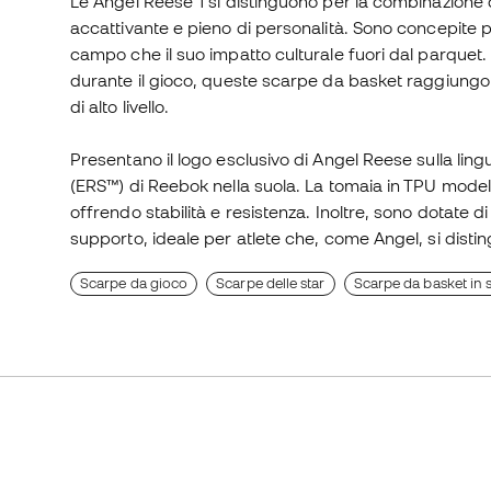
Le Angel Reese 1 si distinguono per la combinazione d
accattivante e pieno di personalità. Sono concepite p
campo che il suo impatto culturale fuori dal parquet. 
durante il gioco, queste scarpe da basket raggiungono
di alto livello.
Presentano il logo esclusivo di Angel Reese sulla lin
(ERS™) di Reebok nella suola. La tomaia in TPU modellat
offrendo stabilità e resistenza. Inoltre, sono dotate di
supporto, ideale per atlete che, come Angel, si dist
Scarpe da gioco
Scarpe delle star
Scarpe da basket in 