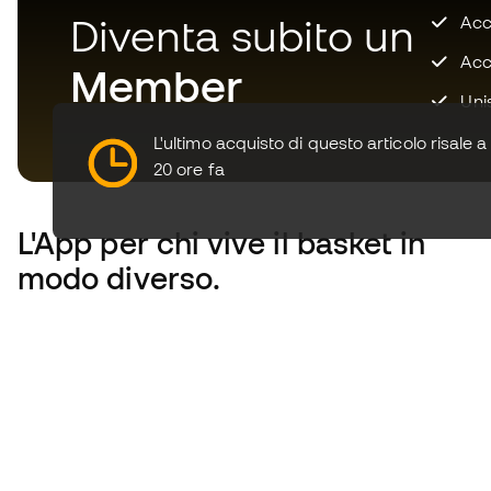
Diventa subito un
Accu
Acce
Member
Unis
L'ultimo acquisto di questo articolo risale a
20 ore fa
L'App
per chi vive il basket in
modo diverso.