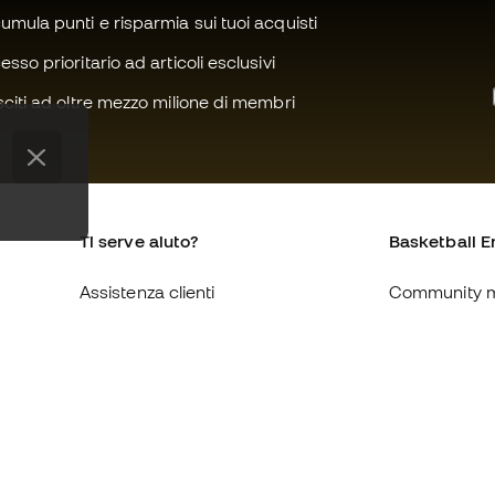
mula punti e risparmia sui tuoi acquisti
sso prioritario ad articoli esclusivi
citi ad oltre mezzo milione di membri
Ti serve aiuto?
Basketball E
Assistenza clienti
Community 
Cambi e resi
Chi siamo
Guida alle misure delle scarpe
Lavora con n
Compliance
Condizioni ge
Siti web internazionali di
Informativa s
Basketball Emotion
Privacy