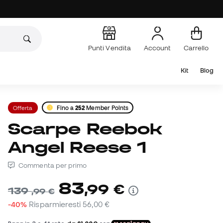
Punti Vendita
Account
Carrello
Kit
Blog
Offerta
Fino a
252
Member Points
Scarpe Reebok
Angel Reese 1
Commenta per primo
83
,
99
€
139
,
99
€
-40%
Risparmieresti
56,00 €