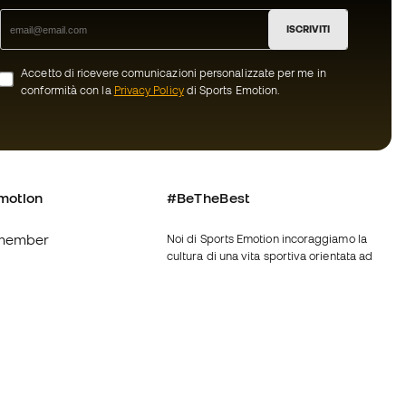
ISCRIVITI
Accetto di ricevere comunicazioni personalizzate per me in
conformità con la
Privacy Policy
di Sports Emotion.
motion
#BeTheBest
member
Noi di Sports Emotion incoraggiamo la
cultura di una vita sportiva orientata ad
ottenere la piena felicità dello sportivo
grazie ad un ecosistema creato attraverso
oi
la specializzazione di ciascuna delle
marche appartenenti al gruppo.
nerali d'acquisto
Vedi tutti i negozi
ui Cookie