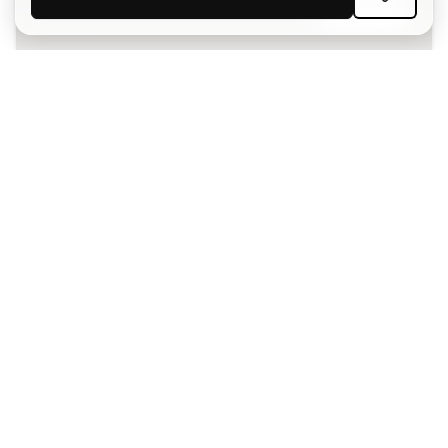
ISCRIVITI
Accetto di ricevere comunicazioni personalizzate per me
in conformità con la
Privacy Policy
di Sports Emotion.
L'App
per chi vive il basket in modo
diverso.
Ti serve aiuto?