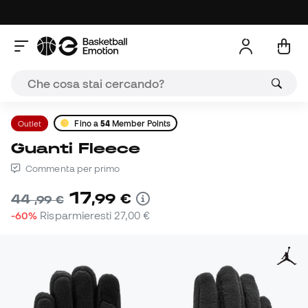
Outlet
Fino a
54
Member Points
Guanti Fleece
Commenta per primo
17
,
99
€
44
,
99
€
-60%
Risparmieresti
27,00 €