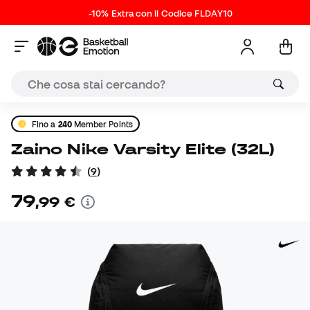
-10% Extra con il Codice FLDAY10
Fino a
240
Member Points
Zaino Nike Varsity Elite (32L)
(
9
)
79
,
99
€