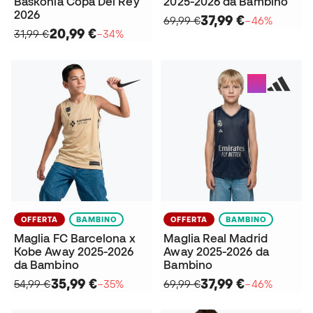
Baskonia Copa Del Rey
2025-2026 da Bambino
2026
37,99 €
69,99 €
−46%
20,99 €
31,99 €
−34%
OFFERTA
BAMBINO
OFFERTA
BAMBINO
Maglia FC Barcelona x
Maglia Real Madrid
Kobe Away 2025-2026
Away 2025-2026 da
da Bambino
Bambino
35,99 €
37,99 €
54,99 €
−35%
69,99 €
−46%