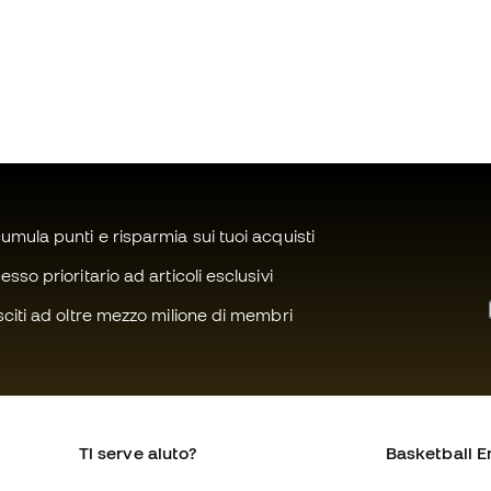
mula punti e risparmia sui tuoi acquisti
sso prioritario ad articoli esclusivi
citi ad oltre mezzo milione di membri
Ti serve aiuto?
Basketball E