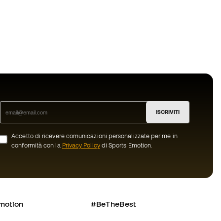
ISCRIVITI
Accetto di ricevere comunicazioni personalizzate per me in
conformità con la
Privacy Policy
di Sports Emotion.
motion
#BeTheBest