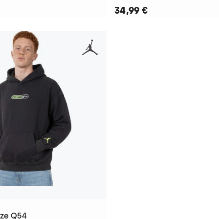
34,99 €
ize Q54