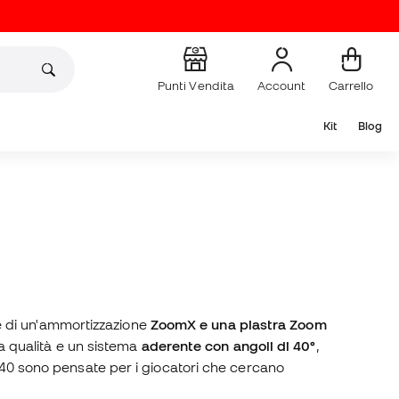
Punti Vendita
Account
Carrello
Kit
Blog
a saga Jordan, unendo innovazione e tradizione. Sono dotate di un'ammortizzazione
ZoomX e una piastra Zoom
ta qualità e un sistema
aderente con angoli di 40°
,
AJ40 sono pensate per i giocatori che cercano