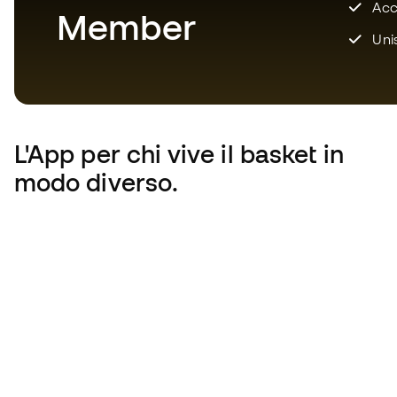
Acce
Member
Unis
L'App
per chi vive il basket in
modo diverso.