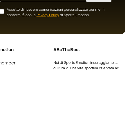
Accetto di ricevere comunicazioni personalizzate per me in
conformità con la
Privacy Policy
di Sports Emotion.
motion
#BeTheBest
member
Noi di Sports Emotion incoraggiamo la
cultura di una vita sportiva orientata ad
ottenere la piena felicità dello sportivo
grazie ad un ecosistema creato attraverso
oi
la specializzazione di ciascuna delle
marche appartenenti al gruppo.
nerali d'acquisto
Vedi tutti i negozi
ui Cookie
Fútbol Emotion
Running Emotion