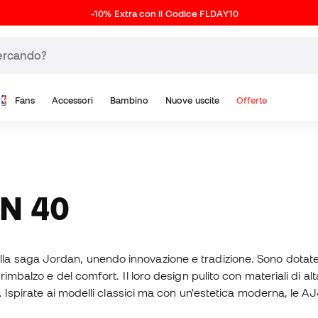
-10% Extra con il Codice FLDAY10
Fans
Accessori
Bambino
Nuove uscite
Offerte
N 40
rappresentano una nuova generazione nell
imbalzo e del comfort. Il loro design pulito con materiali di al
. Ispirate ai modelli classici ma con un'estetica moderna, le 