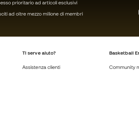
sso prioritario ad articoli esclusivi
citi ad oltre mezzo milione di membri
Ti serve aiuto?
Basketball E
Assistenza clienti
Community 
Cambi e resi
Chi siamo
Guida alle misure delle scarpe
Lavora con n
Compliance
Condizioni ge
Siti web internazionali di
Informativa s
Basketball Emotion
Privacy
Avviso legale