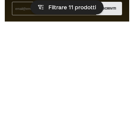
Filtrare 11
prodotti
ISCRIVITI
Accetto di ricevere comunicazioni personalizzate per me
in conformità con la
Privacy Policy
di Sports Emotion.
L'App
per chi vive il basket in modo
diverso.
Ti serve aiuto?