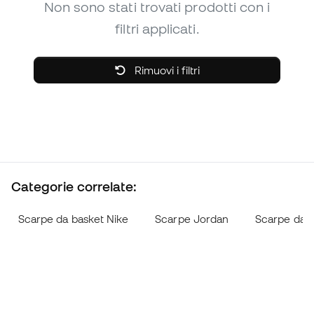
Non sono stati trovati prodotti con i
filtri applicati.
Rimuovi i filtri
Categorie correlate:
Scarpe da basket Nike
Scarpe Jordan
Scarpe da b