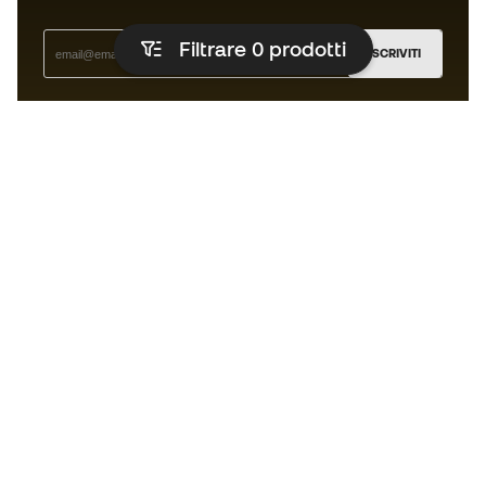
Filtrare 0
prodotti
ISCRIVITI
Accetto di ricevere comunicazioni personalizzate per me
in conformità con la
Privacy Policy
di Sports Emotion.
L'App
per chi vive il basket in modo
diverso.