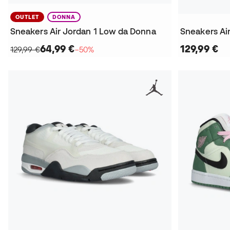
OUTLET
DONNA
Sneakers Air Jordan 1 Low da Donna
Sneakers Ai
64,99 €
129,99 €
129,99 €
−50%