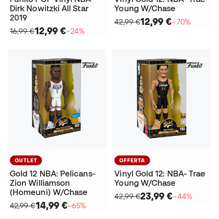
Dirk Nowitzki All Star
Young W/Chase
2019
12,99 €
42,99 €
−70%
12,99 €
16,99 €
−24%
OUTLET
OFFERTA
Gold 12 NBA: Pelicans-
Vinyl Gold 12: NBA- Trae
Zion Williamson
Young W/Chase
(Homeuni) W/Chase
23,99 €
42,99 €
−44%
14,99 €
42,99 €
−65%