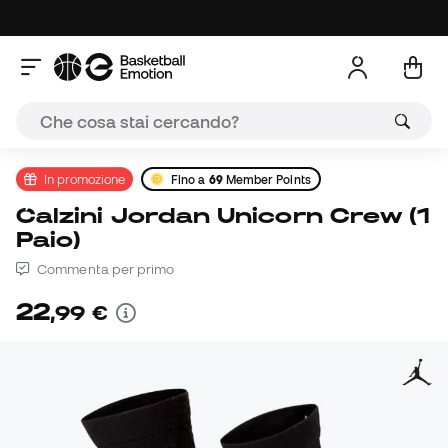
In promozione
Fino a
69
Member Points
Calzini Jordan Unicorn Crew (1
Paio)
Commenta per primo
22
,
99
€