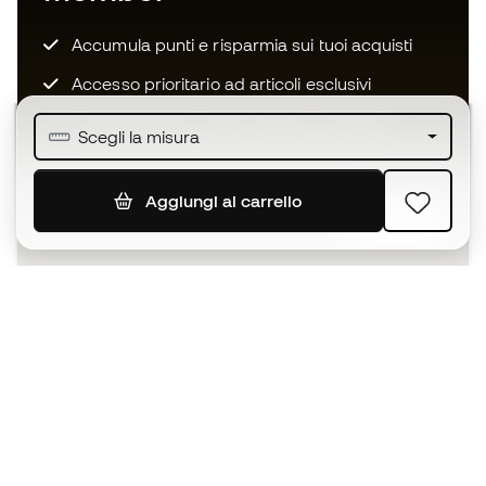
Accumula punti e risparmia sui tuoi acquisti
Accesso prioritario ad articoli esclusivi
Unisciti ad oltre mezzo milione di membri
Scegli la misura
Aggiungi al carrello
ISCRIVITI
Accetto di ricevere comunicazioni personalizzate per me
in conformità con la
Privacy Policy
di Sports Emotion.
L'App
per chi vive il basket in modo
diverso.