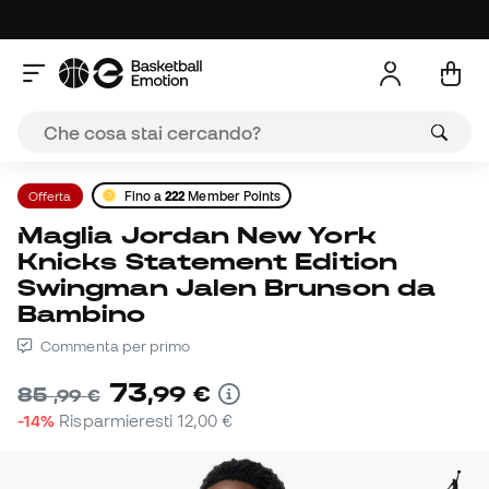
Offerta
Fino a
222
Member Points
Maglia Jordan New York
Knicks Statement Edition
Swingman Jalen Brunson da
Bambino
Commenta per primo
73
,
99
€
85
,
99
€
-14%
Risparmieresti
12,00 €