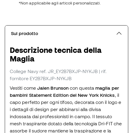
*Non applicabile agli articoli personalizzati.
Sul prodotto
Descrizione tecnica della
Maglia
College Navy
ref. JR_EY2B7BXJP-NYKJB
| rif.
fornitore EY2B7BXJP-NYKJB
Vestiti come
Jalen Brunson
con questa
maglia per
bambini Statement Edition dei New York Knicks
, il
capo perfetto per ogni tifoso, decorata con il logo e
i dettagli di design per abbinarsi alla divisa
indossata dai professionisti in campo. Il tessuto
mesh traspirante dotato della tecnologia Dri-FIT che
assorbe il sudore mantiene la traspirazione e la