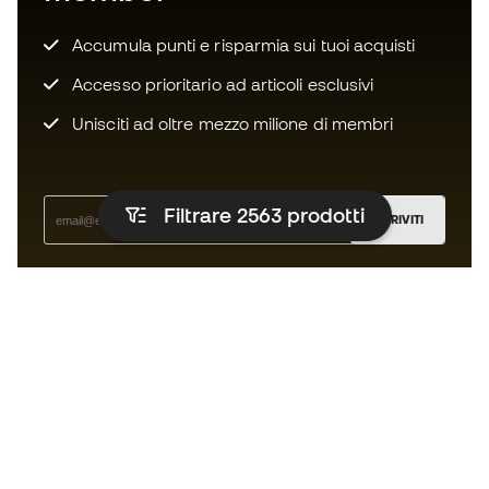
Accumula punti e risparmia sui tuoi acquisti
Accesso prioritario ad articoli esclusivi
Unisciti ad oltre mezzo milione di membri
Filtrare 2563
prodotti
ISCRIVITI
Accetto di ricevere comunicazioni personalizzate per me
in conformità con la
Privacy Policy
di Sports Emotion.
L'App
per chi vive il basket in modo
diverso.