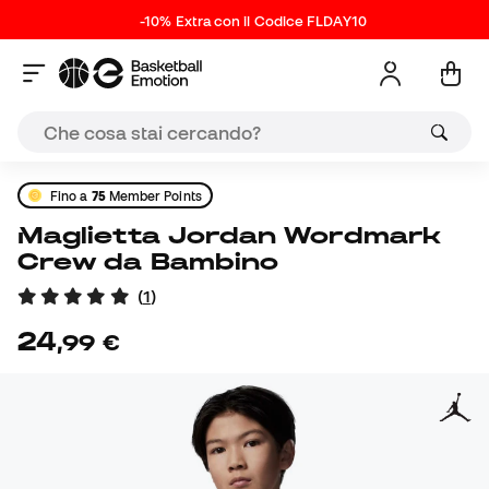
-10% Extra con il Codice FLDAY10
Fino a
75
Member Points
Maglietta Jordan Wordmark
Crew da Bambino
(
1
)
24
,
99
€