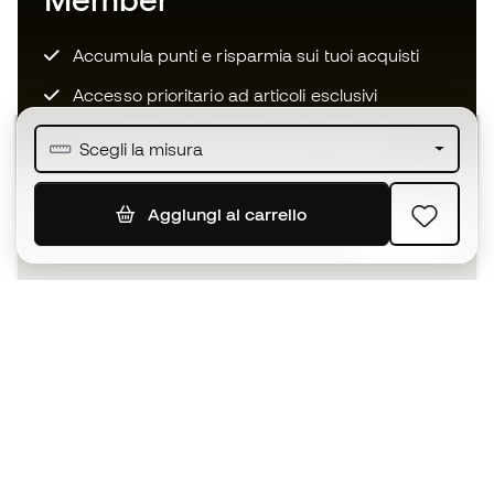
Accumula punti e risparmia sui tuoi acquisti
Accesso prioritario ad articoli esclusivi
Unisciti ad oltre mezzo milione di membri
Scegli la misura
Aggiungi al carrello
ISCRIVITI
Accetto di ricevere comunicazioni personalizzate per me
in conformità con la
Privacy Policy
di Sports Emotion.
L'App
per chi vive il basket in modo
diverso.