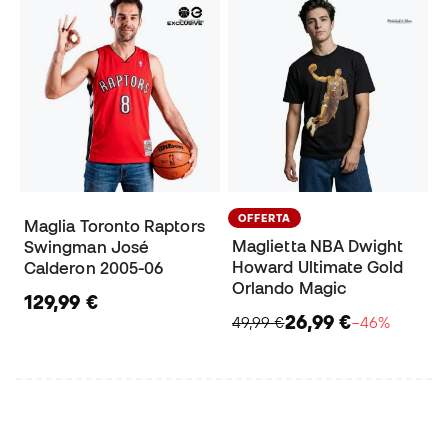
OFFERTA
Maglia Toronto Raptors
Maglietta NBA Dwight
Swingman José
Howard Ultimate Gold
Calderon 2005-06
Orlando Magic
129,99 €
26,99 €
49,99 €
−46%