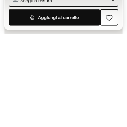
Scegli la misura
Aggiungi al carrello
ISCRIVITI
Accetto di ricevere comunicazioni personalizzate per me
in conformità con la
Privacy Policy
di Sports Emotion.
L'App
per chi vive il basket in modo
diverso.