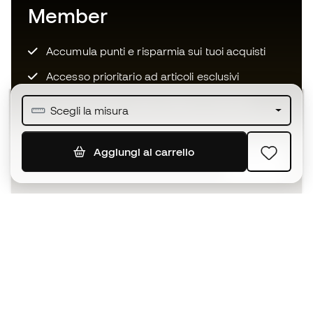
Member
Accumula punti e risparmia sui tuoi acquisti
Accesso prioritario ad articoli esclusivi
Unisciti ad oltre mezzo milione di membri
Scegli la misura
Aggiungi al carrello
ISCRIVITI
Accetto di ricevere comunicazioni personalizzate per me
in conformità con la
Privacy Policy
di Sports Emotion.
L'App
per chi vive il basket in modo
diverso.