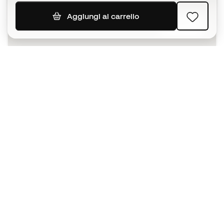
Aggiungi al carrello
ISCRIVITI
Accetto di ricevere comunicazioni personalizzate per me
in conformità con la
Privacy Policy
di Sports Emotion.
L'App
per chi vive il basket in modo
diverso.