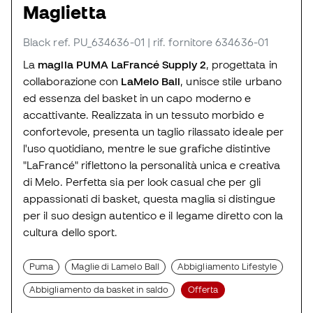
Maglietta
Black
ref. PU_634636-01
| rif. fornitore 634636-01
La
maglia PUMA LaFrancé Supply 2
, progettata in
collaborazione con
LaMelo Ball
, unisce stile urbano
ed essenza del basket in un capo moderno e
accattivante. Realizzata in un tessuto morbido e
confortevole, presenta un taglio rilassato ideale per
l'uso quotidiano, mentre le sue grafiche distintive
"LaFrancé" riflettono la personalità unica e creativa
di Melo. Perfetta sia per look casual che per gli
appassionati di basket, questa maglia si distingue
per il suo design autentico e il legame diretto con la
cultura dello sport.
Puma
Maglie di Lamelo Ball
Abbigliamento Lifestyle
Abbigliamento da basket in saldo
Offerta