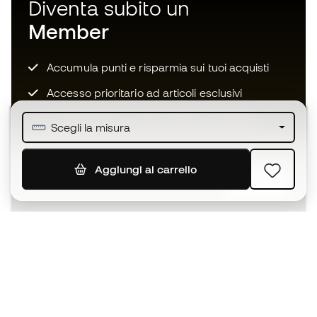
Diventa subito un
Member
Accumula punti e risparmia sui tuoi acquisti
Accesso prioritario ad articoli esclusivi
Unisciti ad oltre mezzo milione di membri
Scegli la misura
Aggiungi al carrello
ISCRIVITI
Accetto di ricevere comunicazioni personalizzate per me
in conformità con la
Privacy Policy
di Sports Emotion.
L'App
per chi vive il basket in modo
diverso.