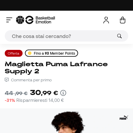
Offerta
Fino a
93
Member Points
Maglietta Puma Lafrance
Supply 2
Commenta per primo
30
,
99
€
44
,
99
€
-31%
Risparmieresti
14,00 €