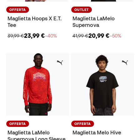
OFFERTA
OUTLET
Maglietta Hoops X E.T.
Maglietta LaMelo
Tee
Supernova
23,99 €
20,99 €
39,99 €
−40%
41,99 €
−50%
OFFERTA
OFFERTA
Maglietta LaMelo
Maglietta Melo Hive
Supernova Long Sleeve